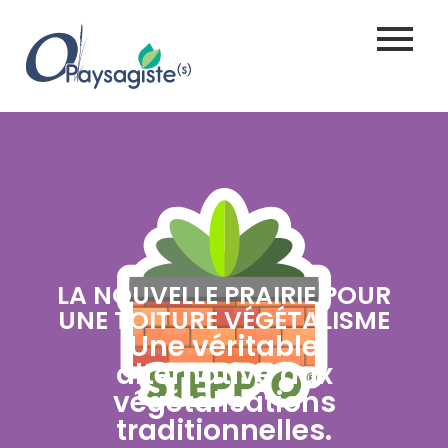
LA NOUVELLE PRAIRIE POUR
UNE TOITURE VÉGÉTALISME
Une véritable
alternative aux
végétalisations
traditionnelles.